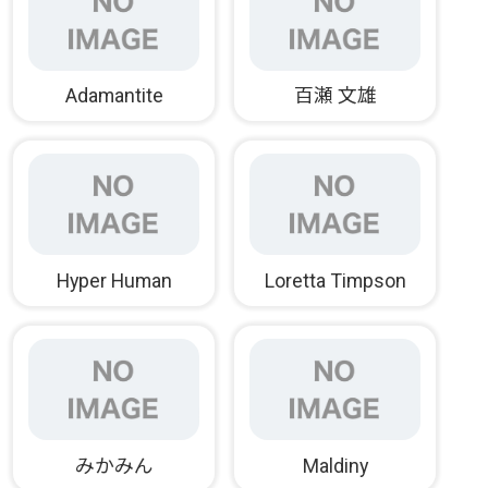
Adamantite
百瀬 文雄
Hyper Human
Loretta Timpson
みかみん
Maldiny