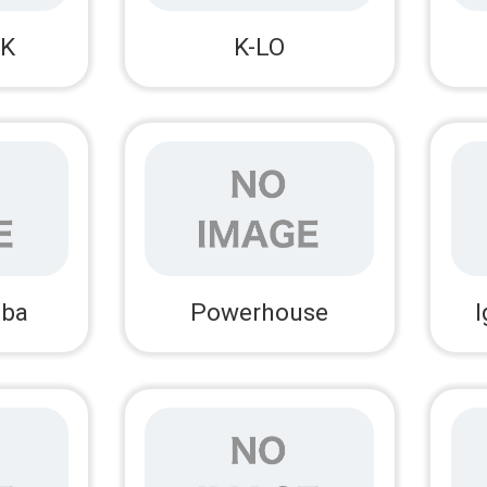
NK
K-LO
iba
Powerhouse