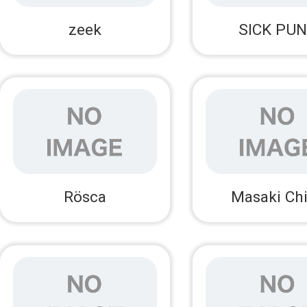
zeek
SICK PU
Rösca
Masaki Ch