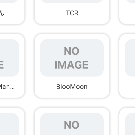
ん
TCR
Christopher Manaduru
BlooMoon