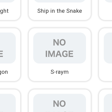
ight
Ship in the Snake
agon
S-raym