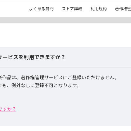
よくある質問
ストア詳細
利用規約
著作権
サービスを利用できますか？
音楽作品は、著作権管理サービスにご登録いただけません。
でも、例外なしに登録不可となります。
ですか？