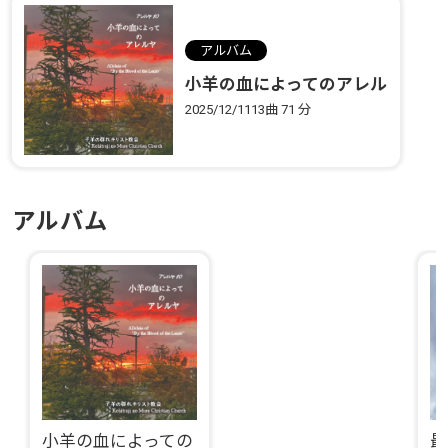
アルバム
小羊の血によってのアレル
ヤ
2025/12/11
13曲
71 分
アルバム
小羊の血によっての
最