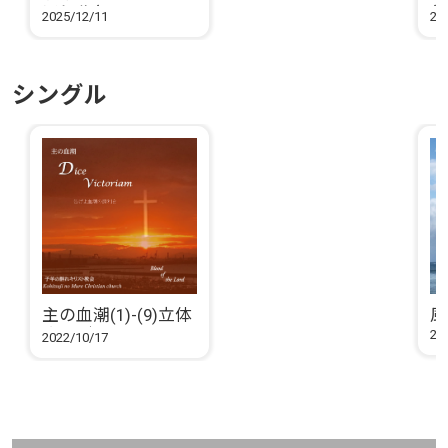
アレルヤ
ヤ
2025/12/11
20
シングル
主の血潮(1)-(9)立体
風
さんび
20
2022/10/17