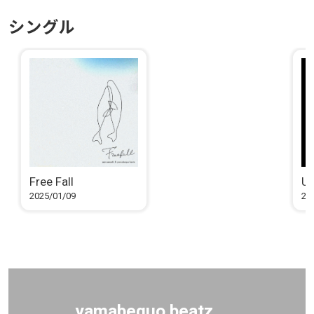
シングル
Free Fall
Un
2025/01/09
20
yamabequo beatz