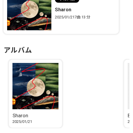
Sharon
2025/01/21
7曲
13 分
アルバム
Sharon
Be
2025/01/21
20