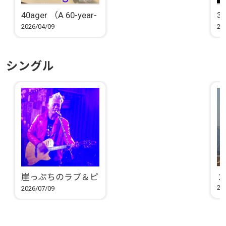
40ager （A 60-year-
30
old Chikara sings a
ol
2026/04/09
20
song about Young
so
Chikara that he
Ch
wrote in his 40s）
wr
シングル
崖っぷちのラブ＆ピ
２
ース
20
2026/07/09