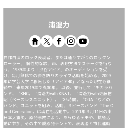
浦邉力
自作自演のロック表現者、または通りすがりのロックン
ローラー。 個性的な歌、声、表現方法でステージを行な
う。 1989年より「渋谷アピア」のオーディションを受
け、毎月無休での弾き語りのライブ活動を始める。2009
年に学芸大学に移転した「アピア40」となった現在も継
続中！来年2019年で丸30年。 以後、並行して〝チカラバ
ンド〟〝KNC〟〝浦邉力with KN&T〟〝浦邉力with佐藤信
昭（ベースレスユニット）〟〝36時間〟〝ORA〝などの
バンド、ユニットを組み、活動。３ピースバンド〝The G
ood Generation〟は現在も活動中。 2011年３月11日の東
日本大震災、原発事故により、あらゆるデモや、抗議活
動に参加。その中で脱原発テントで、表現者と市民運動