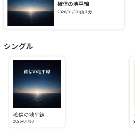
確信の地平線
2026/01/30
1曲
3 分
シングル
確信の地平線
る
2026/01/30
20