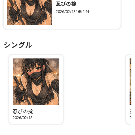
忍びの掟
2026/02/13
1曲
2 分
シングル
忍びの掟
巫
2026/02/13
20