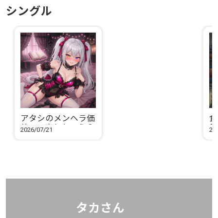
シングル
アタシのメンヘラ価
食
値って売れちゃう？
君
2026/07/21
20
タカさん