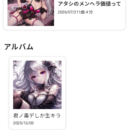
アタシのメンヘラ価値って
売れちゃう？
2026/07/21
1曲
4 分
アルバム
君ノ毒デしか生キラ
レナイ
2025/12/03