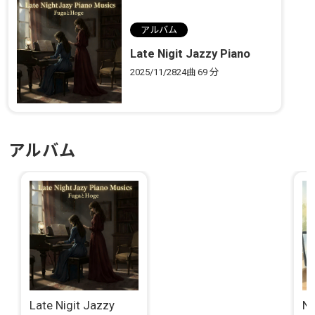
アルバム
Late Nigit Jazzy Piano
musics
2025/11/28
24曲
69 分
アルバム
Late Nigit Jazzy
Ne