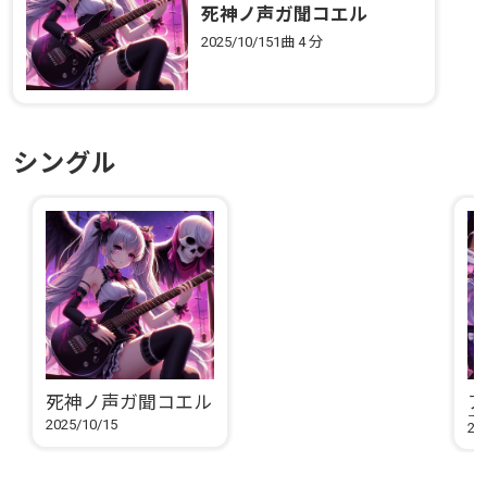
死神ノ声ガ聞コエル
2025/10/15
1曲
4 分
シングル
死神ノ声ガ聞コエル
ア
要
2025/10/15
20