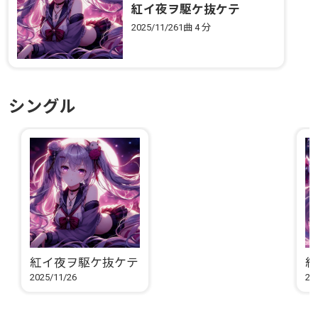
紅イ夜ヲ駆ケ抜ケテ
2025/11/26
1曲
4 分
シングル
紅イ夜ヲ駆ケ抜ケテ
紅
2025/11/26
20