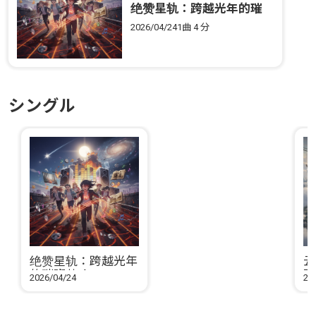
绝赞星轨：跨越光年的璀
璨共鸣
2026/04/24
1曲
4 分
シングル
绝赞星轨：跨越光年
云
的璀璨共鸣
跳
2026/04/24
20