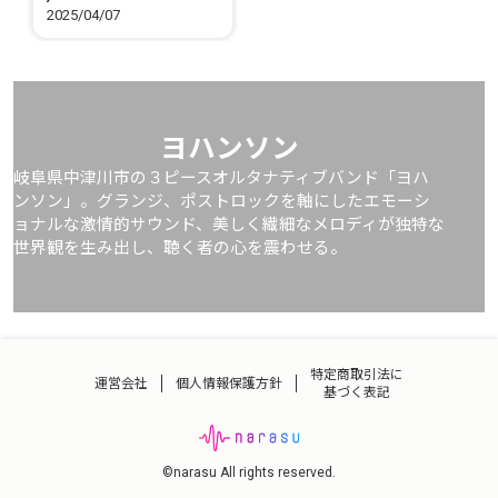
2025/04/07
ヨハンソン
岐阜県中津川市の３ピースオルタナティブバンド「ヨハ
ンソン」。グランジ、ポストロックを軸にしたエモーシ
ョナルな激情的サウンド、美しく繊細なメロディが独特な
世界観を生み出し、聴く者の心を震わせる。
特定商取引法に
運営会社
個人情報保護方針
基づく表記
©narasu All rights reserved.