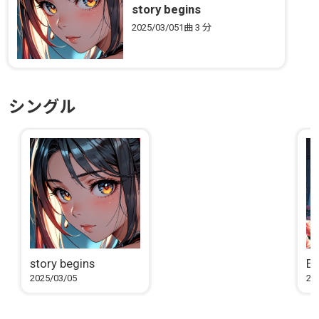
story begins
2025/03/05
1曲
3 分
シングル
story begins
Et
2025/03/05
20