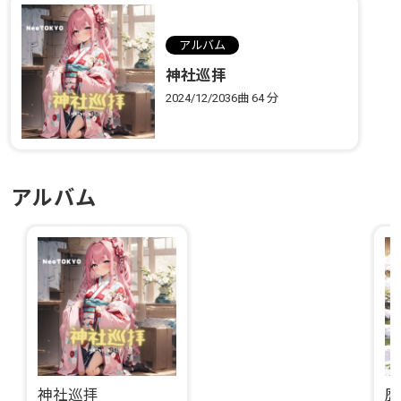
アルバム
神社巡拝
2024/12/20
36曲
64 分
アルバム
神社巡拝
歴