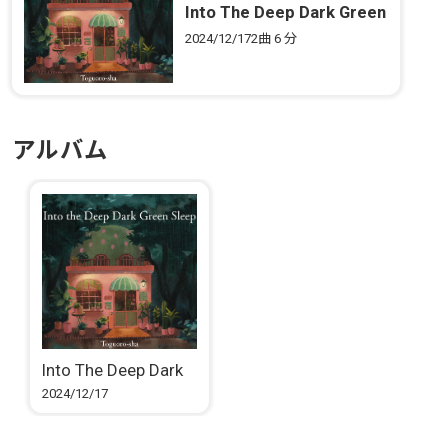
Into The Deep Dark Green
Sleep
2024/12/17
2曲
6 分
アルバム
Into The Deep Dark
Green Sleep
2024/12/17