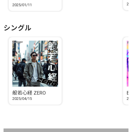
2025MIX ～MC
20
2025/01/11
DONALDは言ってい
た～
シングル
般若心経 ZERO
B
2025/04/15
20