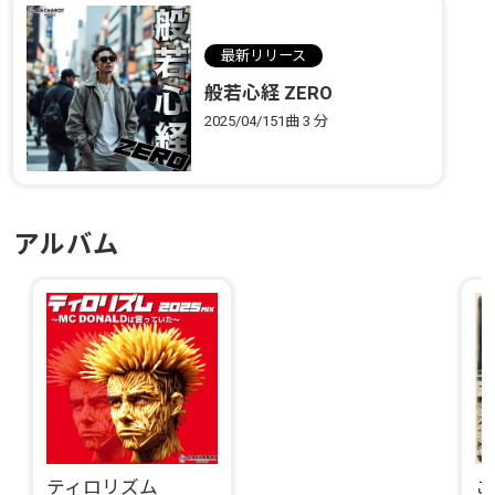
最新リリース
般若心経 ZERO
2025/04/15
1曲
3 分
アルバム
ティロリズム
こ