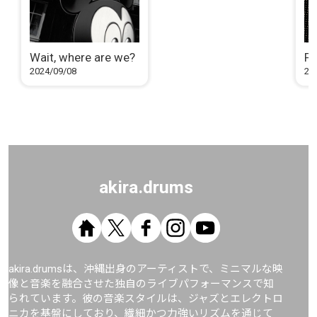
Wait, where are we?
Fe
2024/09/08
20
akira.drums
akira.drumsは、沖縄出身のアーティストで、ミニマルな映
像と音楽を融合させた独自のライブパフォーマンスで知
られています。彼の音楽スタイルは、ジャズとエレクトロ
ニカを基盤にしており、繊細かつ力強いリズムを通じて