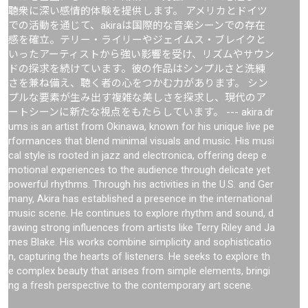
聴衆に深い感情的体験を提供します。 アメリカとドイツ
での活動を通じて、akiraは国際的な音楽シーンでの存在
感を確立。テリー・ライリーやジェイムス・ブレイクと
いったアーティストから強い影響を受け、リズムやサウン
ドの探求を続けています。彼の作品はシンプルさと洗練
さを兼ね備え、聴く者の心をつかむ力があります。 シン
プルな要素が生み出す複雑な美しさを探求し、現代のア
ートシーンに新たな視点をもたらしています。 --- akira.dr
ums is an artist from Okinawa, known for his unique live pe
rformances that blend minimal visuals and music. His musi
cal style is rooted in jazz and electronica, offering deep e
motional experiences to the audience through delicate yet
powerful rhythms. Through his activities in the U.S. and Ger
many, Akira has established a presence in the international
music scene. He continues to explore rhythm and sound, d
rawing strong influences from artists like Terry Riley and Ja
mes Blake. His works combine simplicity and sophisticatio
n, capturing the hearts of listeners. He seeks to explore th
e complex beauty that arises from simple elements, bringi
ng a fresh perspective to the contemporary art scene.