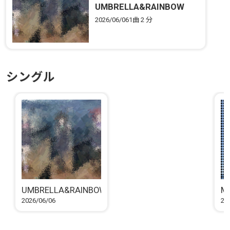
UMBRELLA&RAINBOW
2026/06/06
1曲
2 分
シングル
UMBRELLA&RAINBOW
MY
2026/06/06
20