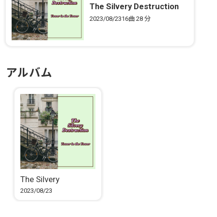
The Silvery Destruction
2023/08/23
16曲
28 分
アルバム
The Silvery
Destruction
2023/08/23