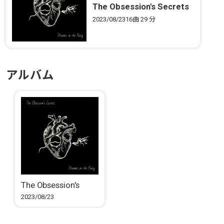
The Obsession's Secrets
2023/08/23
16曲
29 分
アルバム
The Obsession's
Secrets
2023/08/23