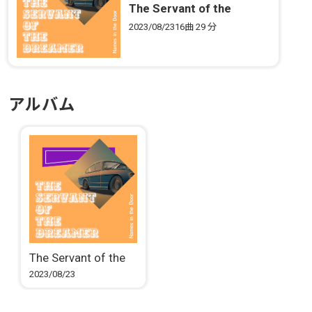
The Servant of the
Dreamer
2023/08/23
16曲
29 分
アルバム
The Servant of the
Dreamer
2023/08/23