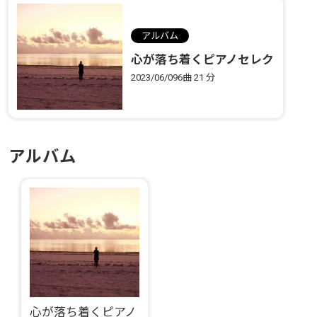
アルバム
心が落ち着くピアノセレク
ション
2023/06/09
6曲
21 分
アルバム
心が落ち着くピアノ