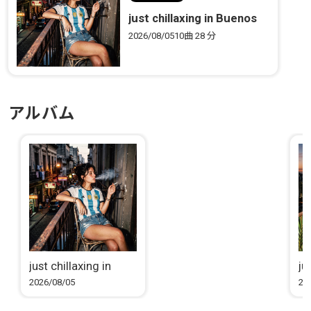
just chillaxing in Buenos
Aires
2026/08/05
10曲
28 分
アルバム
just chillaxing in
ju
Buenos Aires
Pa
2026/08/05
20