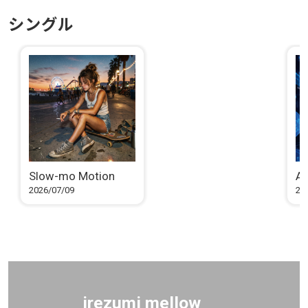
シングル
Slow-mo Motion
Ap
2026/07/09
20
irezumi mellow